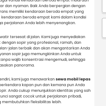
agai variasi kendaraan beroda empat mulai dari
esar dan nyaman. Baik Anda berpergian dengan
Trans memiliki kendaraan beroda empat yang
la kendaraan beroda empat kami dalam kondisi
ga perjalanan Anda lebih menyenangkan.
atir tersesat di jalan. Kami juga menyediakan
dengan sopir yang profesional, ramah, dan
alan-jalan terbaik dan akan mengantarkan Anda
yanan sopir juga memungkinkan Anda untuk
 tanpa wajib konsentrasi mengemudi, sehingga
rasakan panorama.
endiri, kami juga menawarkan
sewa mobil lepas
s berkendara kapan pun dan kemana pun Anda
opir. Anda cukup menunjukkan identitas yang sah
kunci sangat cocok untuk perjalanan pribadi,
g membutuhkan fleksibilitas lebih.