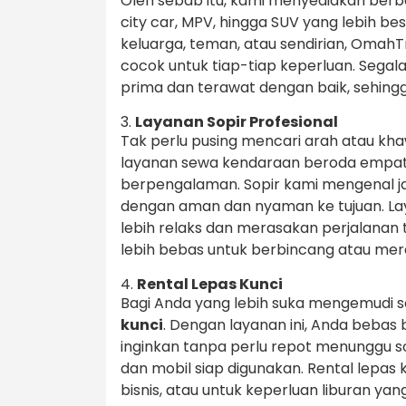
Oleh sebab itu, kami menyediakan berb
city car, MPV, hingga SUV yang lebih b
keluarga, teman, atau sendirian, Omah
cocok untuk tiap-tiap keperluan. Sega
prima dan terawat dengan baik, sehing
3.
Layanan Sopir Profesional
Tak perlu pusing mencari arah atau khaw
layanan sewa kendaraan beroda empat 
berpengalaman. Sopir kami mengenal j
dengan aman dan nyaman ke tujuan. La
lebih relaks dan merasakan perjalanan
lebih bebas untuk berbincang atau me
4.
Rental Lepas Kunci
Bagi Anda yang lebih suka mengemudi s
kunci
. Dengan layanan ini, Anda beba
inginkan tanpa perlu repot menunggu s
dan mobil siap digunakan. Rental lepas 
bisnis, atau untuk keperluan liburan yan