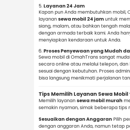
5.
Layanan 24 Jam
Kapan pun Anda membutuhkan mobil, 
layanan
sewa mobil 24 jam
untuk meme
siang, malam, atau bahkan tengah ma
dengan armada terbaik kami. Anda han
menyiapkan kendaraan untuk Anda.
6.
Proses Penyewaan yang Mudah da
Sewa mobil di OmahTrans sangat muda
secara online atau melalui telepon, d
sesuai dengan kebutuhan. Proses admin
bisa langsung menikmati perjalanan t
Tips Memilih Layanan Sewa Mobil
Memilih layanan
sewa mobil murah
me
semakin nyaman, simak beberapa tips m
Sesuaikan dengan Anggaran
Pilih p
dengan anggaran Anda, namun tetap pa