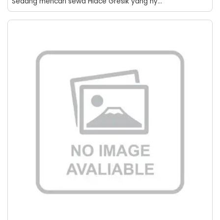
Sedang mencari sewa Hiace Gresik yang ny...