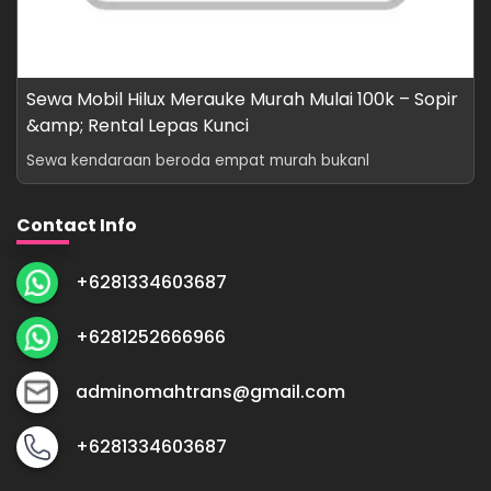
Sewa Mobil Hilux Merauke Murah Mulai 100k – Sopir
&amp; Rental Lepas Kunci
Sewa kendaraan beroda empat murah bukanl
Contact Info
+6281334603687
+6281252666966
adminomahtrans@gmail.com
+6281334603687