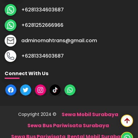
+6281334603687
+6281252666966
adminomahtrans@gmail.com
+6281334603687
Connect With Us
Sewa Mobil Surabaya
Copyright 2024 ©
|
|
arrow_upward
Sewa Bus Pariwisata Surabaya
|
Sewa Bus Pariwisata
Rental Mobil Surabaya