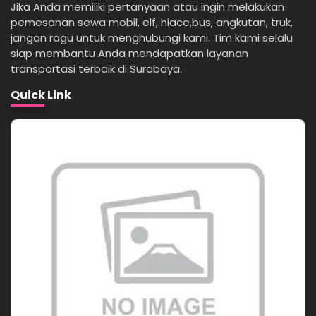
Jika Anda memiliki pertanyaan atau ingin melakukan
pemesanan sewa mobil, elf, hiace,bus, angkutan, truk,
jangan ragu untuk menghubungi kami. Tim kami selalu
siap membantu Anda mendapatkan layanan
transportasi terbaik di Surabaya.
Quick Link