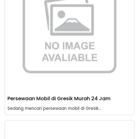
Persewaan Mobil di Gresik Murah 24 Jam
Sedang mencari persewaan mobil di Gresik...