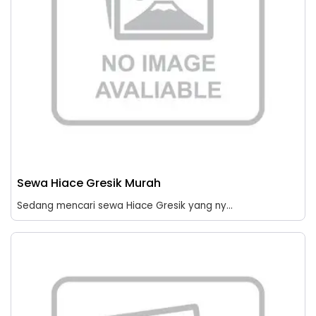
Sewa Hiace Gresik Murah
Sedang mencari sewa Hiace Gresik yang ny...