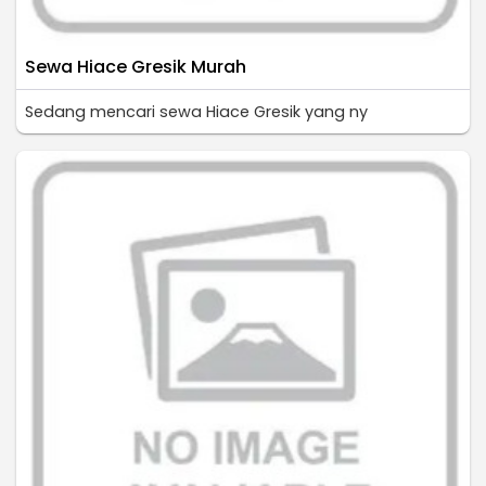
Sewa Hiace Gresik Murah
Sedang mencari sewa Hiace Gresik yang ny