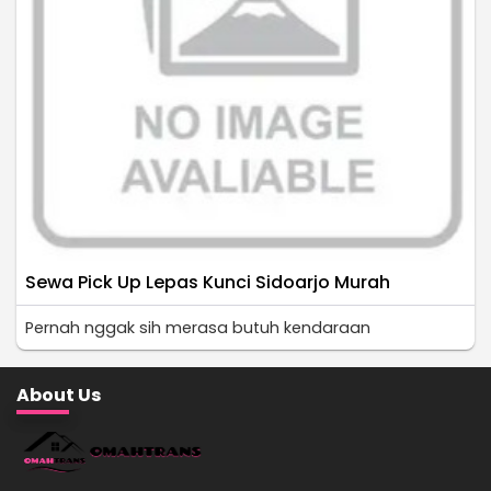
Sewa Pick Up Lepas Kunci Sidoarjo Murah
Pernah nggak sih merasa butuh kendaraan
About Us