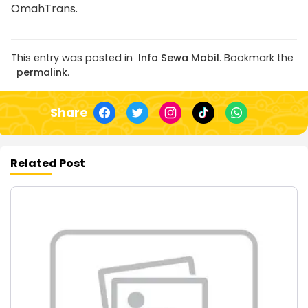
OmahTrans.
This entry was posted in
Info Sewa Mobil
. Bookmark the
permalink
.
Share
Related Post