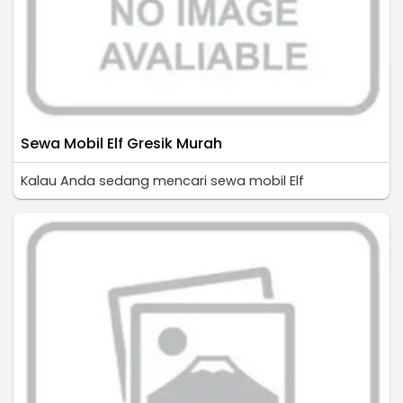
Sewa Mobil Elf Gresik Murah
Kalau Anda sedang mencari sewa mobil Elf