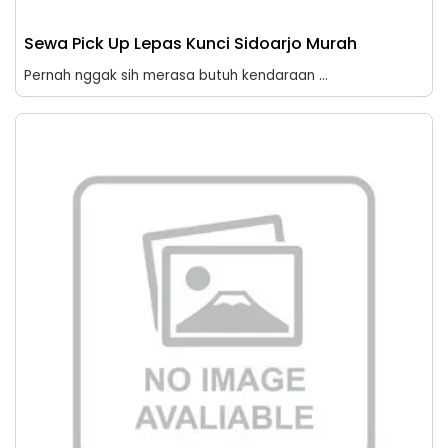
Sewa Pick Up Lepas Kunci Sidoarjo Murah
Pernah nggak sih merasa butuh kendaraan ...