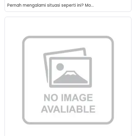
Pernah mengalami situasi seperti ini? Mo...