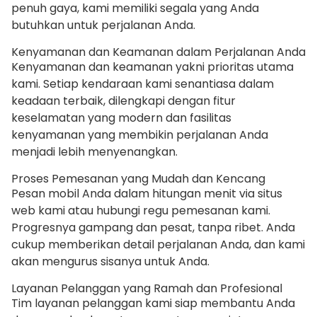
penuh gaya, kami memiliki segala yang Anda
butuhkan untuk perjalanan Anda.
Kenyamanan dan Keamanan dalam Perjalanan Anda
Kenyamanan dan keamanan yakni prioritas utama
kami. Setiap kendaraan kami senantiasa dalam
keadaan terbaik, dilengkapi dengan fitur
keselamatan yang modern dan fasilitas
kenyamanan yang membikin perjalanan Anda
menjadi lebih menyenangkan.
Proses Pemesanan yang Mudah dan Kencang
Pesan mobil Anda dalam hitungan menit via situs
web kami atau hubungi regu pemesanan kami.
Progresnya gampang dan pesat, tanpa ribet. Anda
cukup memberikan detail perjalanan Anda, dan kami
akan mengurus sisanya untuk Anda.
Layanan Pelanggan yang Ramah dan Profesional
Tim layanan pelanggan kami siap membantu Anda