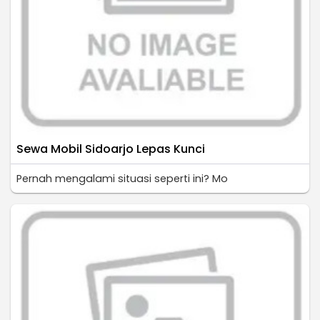
Sewa Mobil Sidoarjo Lepas Kunci
Pernah mengalami situasi seperti ini? Mo