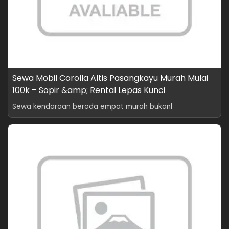
Sewa Mobil Corolla Altis Pasangkayu Murah Mulai
100k – Sopir &amp; Rental Lepas Kunci
Sewa kendaraan beroda empat murah bukanl