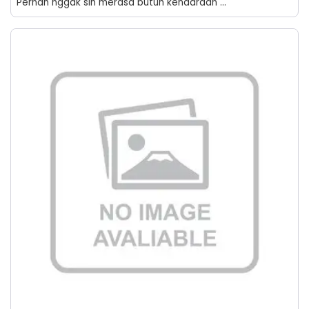
Pernah nggak sih merasa butuh kendaraan ...