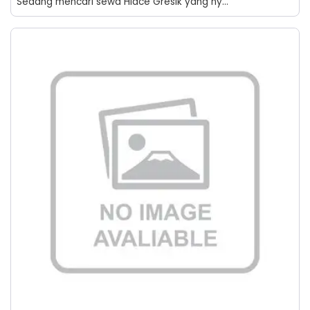
Sedang mencari sewa Hiace Gresik yang ny...