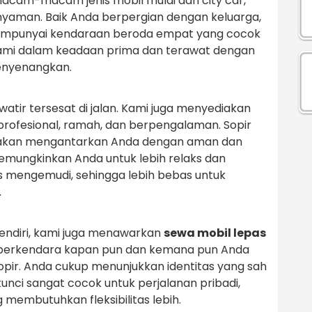
acam-macam jenis mobil mulai dari city car,
nyaman. Baik Anda berpergian dengan keluarga,
mempunyai kendaraan beroda empat yang cocok
kami dalam keadaan prima dan terawat dengan
menyenangkan.
atir tersesat di jalan. Kami juga menyediakan
profesional, ramah, dan berpengalaman. Sopir
n akan mengantarkan Anda dengan aman dan
memungkinkan Anda untuk lebih relaks dan
s mengemudi, sehingga lebih bebas untuk
.
endiri, kami juga menawarkan
sewa mobil lepas
s berkendara kapan pun dan kemana pun Anda
opir. Anda cukup menunjukkan identitas yang sah
kunci sangat cocok untuk perjalanan pribadi,
g membutuhkan fleksibilitas lebih.