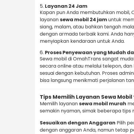
5.
Layanan 24 Jam
Kapan pun Anda membutuhkan mobil, 
layanan
sewa mobil 24 jam
untuk meme
siang, malam, atau bahkan tengah ma
dengan armada terbaik kami. Anda han
menyiapkan kendaraan untuk Anda.
6.
Proses Penyewaan yang Mudah da
Sewa mobil di OmahTrans sangat muda
secara online atau melalui telepon, d
sesuai dengan kebutuhan. Proses admin
bisa langsung menikmati perjalanan t
Tips Memilih Layanan Sewa Mobil
Memilih layanan
sewa mobil murah
me
semakin nyaman, simak beberapa tips m
Sesuaikan dengan Anggaran
Pilih p
dengan anggaran Anda, namun tetap pa