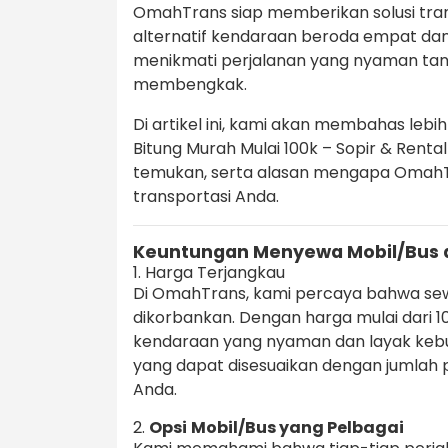
OmahTrans siap memberikan solusi trans
alternatif kendaraan beroda empat da
menikmati perjalanan yang nyaman tan
membengkak.
Di artikel ini, kami akan membahas leb
Bitung Murah Mulai 100k – Sopir & Renta
temukan, serta alasan mengapa OmahTr
transportasi Anda.
Keuntungan Menyewa Mobil/Bus 
1. Harga Terjangkau
Di OmahTrans, kami percaya bahwa sew
dikorbankan. Dengan harga mulai dari 
kendaraan yang nyaman dan layak keb
yang dapat disesuaikan dengan jumlah 
Anda.
2.
Opsi
Mobil/Bus yang Pelbagai