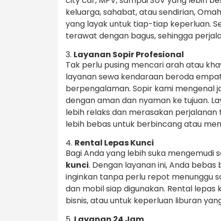
city car, MPV, sampai SUV yang lebih 
keluarga, sahabat, atau sendirian, O
yang layak untuk tiap-tiap keperluan. 
terawat dengan bagus, sehingga perja
3.
Layanan Sopir Profesional
Tak perlu pusing mencari arah atau khaw
layanan sewa kendaraan beroda empat 
berpengalaman. Sopir kami mengenal j
dengan aman dan nyaman ke tujuan. La
lebih relaks dan merasakan perjalanan
lebih bebas untuk berbincang atau me
4.
Rental Lepas Kunci
Bagi Anda yang lebih suka mengemudi s
kunci
. Dengan layanan ini, Anda beba
inginkan tanpa perlu repot menunggu s
dan mobil siap digunakan. Rental lepas 
bisnis, atau untuk keperluan liburan yan
5.
Layanan 24 Jam