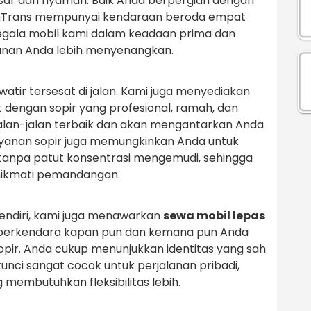
besar dan nyaman. Baik Anda berpergian dengan
mahTrans mempunyai kendaraan beroda empat
Segala mobil kami dalam keadaan prima dan
lanan Anda lebih menyenangkan.
atir tersesat di jalan. Kami juga menyediakan
dengan sopir yang profesional, ramah, dan
alan-jalan terbaik dan akan mengantarkan Anda
yanan sopir juga memungkinkan Anda untuk
 tanpa patut konsentrasi mengemudi, sehingga
nikmati pemandangan.
endiri, kami juga menawarkan
sewa mobil lepas
s berkendara kapan pun dan kemana pun Anda
opir. Anda cukup menunjukkan identitas yang sah
kunci sangat cocok untuk perjalanan pribadi,
g membutuhkan fleksibilitas lebih.