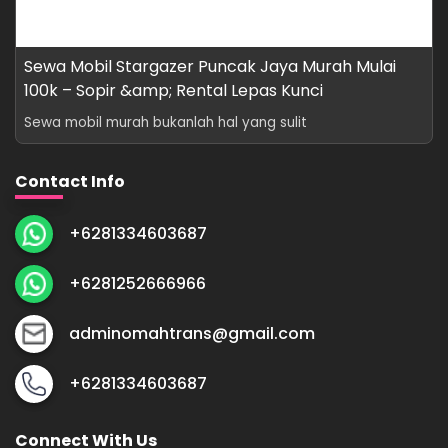
Sewa Mobil Stargazer Puncak Jaya Murah Mulai
100k – Sopir &amp; Rental Lepas Kunci
Sewa mobil murah bukanlah hal yang sulit
Contact Info
+6281334603687
+6281252666966
adminomahtrans@gmail.com
+6281334603687
Connect With Us