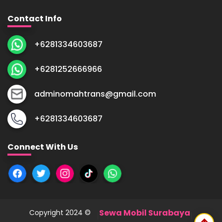
Contact Info
+6281334603687
+6281252666966
adminomahtrans@gmail.com
+6281334603687
Connect With Us
Sewa Mobil Surabaya
Copyright 2024 ©
|
|