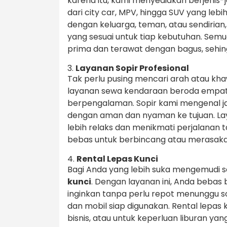
karena itu, kami menyediakan berjeni
dari city car, MPV, hingga SUV yang le
dengan keluarga, teman, atau sendiri
yang sesuai untuk tiap kebutuhan. Sem
prima dan terawat dengan bagus, sehi
3.
Layanan Sopir Profesional
Tak perlu pusing mencari arah atau khaw
layanan sewa kendaraan beroda empat 
berpengalaman. Sopir kami mengenal j
dengan aman dan nyaman ke tujuan. La
lebih relaks dan menikmati perjalanan 
bebas untuk berbincang atau merasak
4.
Rental Lepas Kunci
Bagi Anda yang lebih suka mengemudi s
kunci
. Dengan layanan ini, Anda beba
inginkan tanpa perlu repot menunggu s
dan mobil siap digunakan. Rental lepas 
bisnis, atau untuk keperluan liburan yan