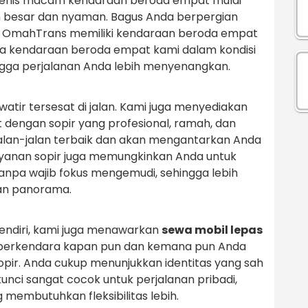
s-jenis macam kendaraan beroda empat mulai
bih besar dan nyaman. Bagus Anda berpergian
an, OmahTrans memiliki kendaraan beroda empat
ua kendaraan beroda empat kami dalam kondisi
ngga perjalanan Anda lebih menyenangkan.
atir tersesat di jalan. Kami juga menyediakan
dengan sopir yang profesional, ramah, dan
alan-jalan terbaik dan akan mengantarkan Anda
yanan sopir juga memungkinkan Anda untuk
tanpa wajib fokus mengemudi, sehingga lebih
an panorama.
endiri, kami juga menawarkan
sewa mobil lepas
s berkendara kapan pun dan kemana pun Anda
opir. Anda cukup menunjukkan identitas yang sah
kunci sangat cocok untuk perjalanan pribadi,
g membutuhkan fleksibilitas lebih.