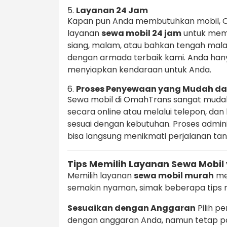
5.
Layanan 24 Jam
Kapan pun Anda membutuhkan mobil, 
layanan
sewa mobil 24 jam
untuk meme
siang, malam, atau bahkan tengah ma
dengan armada terbaik kami. Anda han
menyiapkan kendaraan untuk Anda.
6.
Proses Penyewaan yang Mudah da
Sewa mobil di OmahTrans sangat muda
secara online atau melalui telepon, d
sesuai dengan kebutuhan. Proses admin
bisa langsung menikmati perjalanan t
Tips Memilih Layanan Sewa Mobil
Memilih layanan
sewa mobil murah
me
semakin nyaman, simak beberapa tips m
Sesuaikan dengan Anggaran
Pilih p
dengan anggaran Anda, namun tetap pa