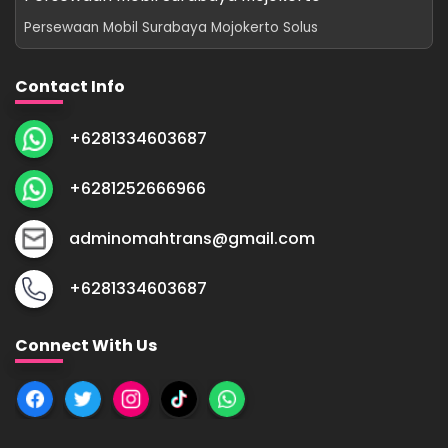
Persewaan Mobil Surabaya Mojokerto Solus
Contact Info
+6281334603687
+6281252666966
adminomahtrans@gmail.com
+6281334603687
Connect With Us