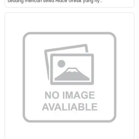
Sedang mencari sewa Hiace Gresik yang ny...