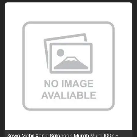
Sewa Mobil Xenia Balangan Murah Mulai 100k –