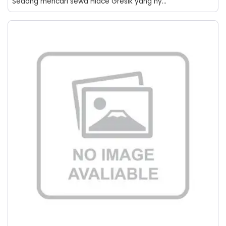
Sedang mencari sewa Hiace Gresik yang ny...