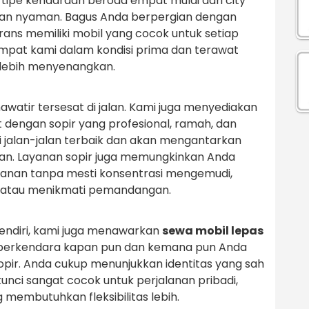
tipe kendaraan beroda empat mulai dari city
 dan nyaman. Bagus Anda berpergian dengan
rans memiliki mobil yang cocok untuk setiap
mpat kami dalam kondisi prima dan terawat
 lebih menyenangkan.
awatir tersesat di jalan. Kami juga menyediakan
dengan sopir yang profesional, ramah, dan
 jalan-jalan terbaik dan akan mengantarkan
n. Layanan sopir juga memungkinkan Anda
alanan tanpa mesti konsentrasi mengemudi,
g atau menikmati pemandangan.
endiri, kami juga menawarkan
sewa mobil lepas
s berkendara kapan pun dan kemana pun Anda
opir. Anda cukup menunjukkan identitas yang sah
kunci sangat cocok untuk perjalanan pribadi,
g membutuhkan fleksibilitas lebih.