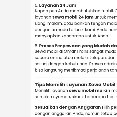
5.
Layanan 24 Jam
Kapan pun Anda membutuhkan mobil, 
layanan
sewa mobil 24 jam
untuk meme
siang, malam, atau bahkan tengah ma
dengan armada terbaik kami. Anda han
menyiapkan kendaraan untuk Anda.
6.
Proses Penyewaan yang Mudah da
Sewa mobil di OmahTrans sangat muda
secara online atau melalui telepon, d
sesuai dengan kebutuhan. Proses admin
bisa langsung menikmati perjalanan t
Tips Memilih Layanan Sewa Mobil
Memilih layanan
sewa mobil murah
me
semakin nyaman, simak beberapa tips m
Sesuaikan dengan Anggaran
Pilih p
dengan anggaran Anda, namun tetap pa